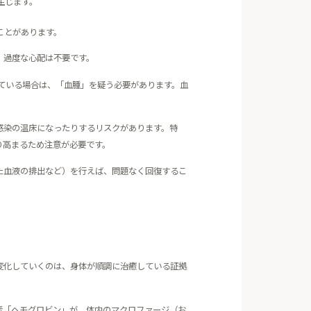
生じます。
ことがあります。
、過度な心配は不要です。
ている場合は、「血腫」を疑う必要があります。血
感染の温床になったりするリスクがあります。特
り高まるため注意が必要です。
た血液の排出など）を行えば、問題なく回復するこ
変化していくのは、身体が順調に治癒している証拠
素「ヘモグロビン」が、体内のマクロファージ（お