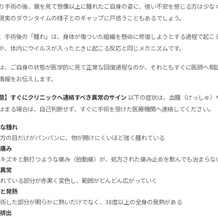
り手術の後、鏡を見て想像以上に腫れたご自身の姿に、強い不安を感じる方は少なく
現実のダウンタイムの様子とのギャップに戸惑うこともあるでしょう。
、手術後の「腫れ」は、身体が傷ついた組織を懸命に修復しようとする過程で起こ
や、体内にウイルスが入ったときに起こる反応と同じメカニズムです。
は、ご自身の状態が医学的に見て正常な回復過程なのか、それともすぐに医師へ相
情報をお伝えします。
意】すぐにクリニックへ連絡すべき異常のサイン
以下の症状は、血腫（けっしゅ）
はまる場合は、自己判断せず、すぐに手術を受けた医療機関へ連絡してください。
な腫れ
方の目だけがパンパンに、物が開けにくいほど強く腫れている
痛み
キズキと脈打つような痛み（拍動痛）が、処方された痛み止めを飲んでも治まらな
異常
れている部分が赤黒く変色し、範囲がどんどん広がっていく
と発熱
術した部分が明らかに熱いだけでなく、38度以上の全身の発熱がある
排出