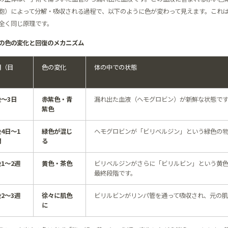
胞）によって分解・吸収される過程で、以下のように色が変わって見えます。これ
全く同じ原理です。
の色の変化と回復のメカニズム
期（目
色の変化
体の中での状態
）
〜3日
赤紫色・青
漏れ出た血液（ヘモグロビン）が新鮮な状態です
紫色
4日〜1
緑色が混じ
ヘモグロビンが「ビリベルジン」という緑色の
間
る
1〜2週
黄色・茶色
ビリベルジンがさらに「ビリルビン」という黄
最終段階です。
2〜3週
徐々に肌色
ビリルビンがリンパ管を通って吸収され、元の肌
に