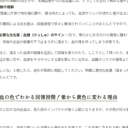
術中の麻酔の効き方や、毛細血管からの出血量には、どうしても左右で微妙な差が
腕や寝癖
意識に片側で物を噛む癖や、寝る向きによっても、血流やリンパの流れに差が出る
の要因による左右差は、回復過程で徐々に解消されていくことがほとんどですので
必要な左右差：血腫（けっしゅ）のサイン
一方で、明らかに片方だけが異常に腫れ
、術後の出血が皮膚の下で止まらずに溜まり、血の塊を作ってしまう状態です。
ると、溜まった血液が組織を圧迫して回復を遅らせたり、しこりとして残ったり、
圧が高い方や、血液をサラサラにする薬を飲んでいる方は、血腫のリスクが通常よ
しいな」と感じたら、迷わず医師に相談してください。早期に適切な処置（溜まっ
とんどです。
血の色でわかる回復段階！紫から黄色に変わる理由
りに広がる内出血は、見た目のインパクトが強く心配になりますが、その色が日々
の正体は、手術で傷ついた血管から漏れ出た血液です。この血液に含まれる赤い色