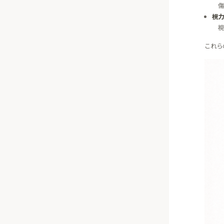
傷
視力
視
これら