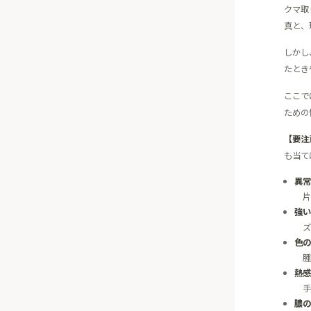
クマ取
真と、
しかし
たとき
ここで
ための
【要注
も当て
異常
片
強い
ズ
色の
腫
熱感
手
膿の