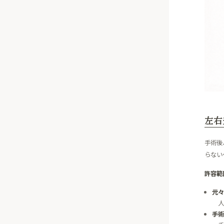
左右
手術後
らない
許容範
元々
人
手術