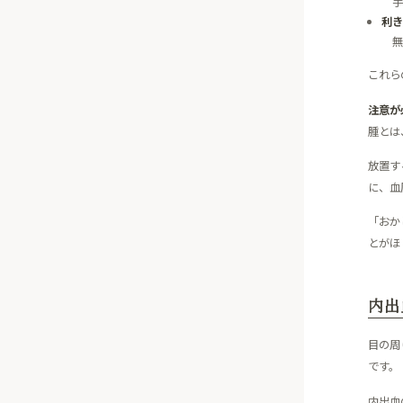
手
利き
無
これら
注意が
腫とは
放置す
に、血
「おか
とがほ
内出
目の周
です。
内出血