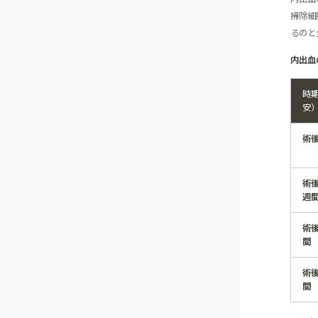
掃除細
るのと
内出血
時
安
術後
術後
週
術後
間
術後
間