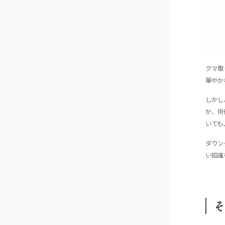
クマ取
華やか
しかし
か、術
いても
ダウン
い知識
そ