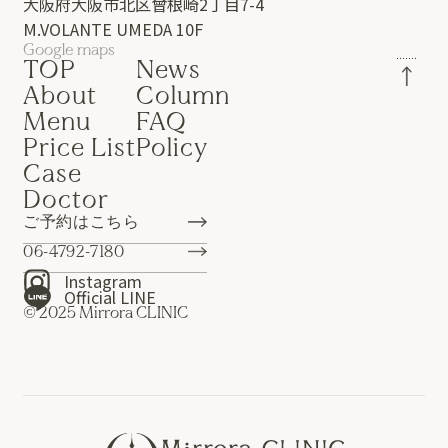
大阪府大阪市北区曾根崎2丁目7-4
M.VOLANTE UMEDA 10F
Google maps
TOP
News
About
Column
Menu
FAQ
Price List
Policy
Case
Doctor
ご予約はこちら
06-4792-7180
Instagram
Official LINE
© 2025 Mirrora CLINIC